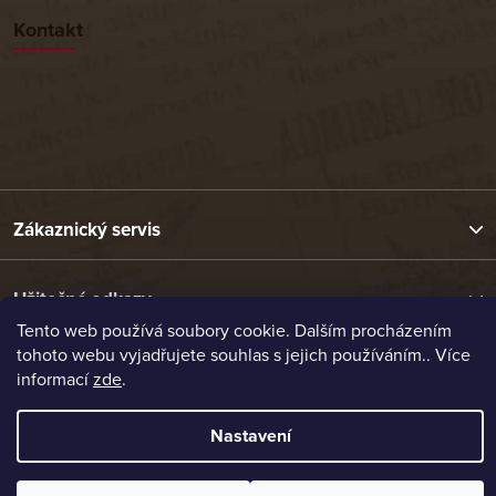
Kontakt
Zákaznický servis
Užitečné odkazy
Tento web používá soubory cookie. Dalším procházením
tohoto webu vyjadřujete souhlas s jejich používáním.. Více
Naše nabídka
informací
zde
.
Nastavení
Vytvořil Shoptet
Copyright 2026
Etrafika.cz
. Všechna práva vyhrazena.