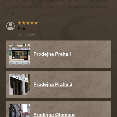
s ostatními obchody v tomto segmentu, protože od první
vyřízené objednávku jsem už neměl potřebu nakupovat
jinde.
Petr
26. 4. 2026
Prodejna Praha 1
Prodejna Praha 2
Prodejna Olomouc