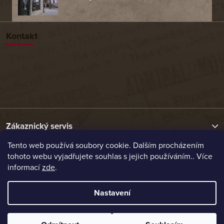
Kontakt
Zákaznický servis
Tento web používá soubory cookie. Dalším procházením
tohoto webu vyjadřujete souhlas s jejich používáním.. Více
Užitečné odkazy
informací
zde
.
Naše nabídka
Nastavení
Vytvořil Shoptet