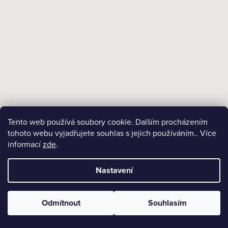
Tento web používá soubory cookie. Dalším procházením
Skladem
tohoto webu vyjadřujete souhlas s jejich používáním.. Více
Dýmka BPK 6915oa HR color akryl 03
informací
zde
.
Nastavení
915 Kč
DO KOŠÍKU
Odmítnout
Souhlasím