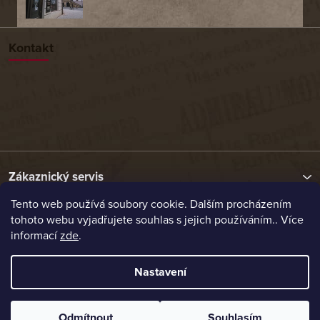
Kontakt
Zákaznický servis
Tento web používá soubory cookie. Dalším procházením
tohoto webu vyjadřujete souhlas s jejich používáním.. Více
Užitečné odkazy
informací
zde
.
Naše nabídka
Nastavení
Vytvořil Shoptet
Odmítnout
Souhlasím