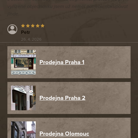
vyřízené objednávku jsem už neměl potřebu nakupovat
jinde.
Petr
26. 4. 2026
Prodejna Praha 1
Prodejna Praha 2
Prodejna Olomouc