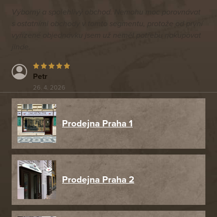
Výborný a spolehlivý obchod. Nemohu moc porovnávat
s ostatními obchody v tomto segmentu, protože od první
vyřízené objednávku jsem už neměl potřebu nakupovat
jinde.
Petr
26. 4. 2026
Prodejna Praha 1
Prodejna Praha 2