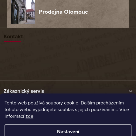
Prodejna Olomouc
Kontakt
Zákaznický servis
Tento web používá soubory cookie. Dalším procházením
tohoto webu vyjadřujete souhlas s jejich používáním.. Více
Užitečné odkazy
informací
zde
.
Naše nabídka
Nastavení