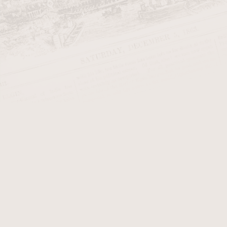
Číslo tvaru
Z
>
Délka
D
Délka dýmky
Filtr
S
Hloubka tabákové komory
P
Hmotnost
Materiál náustku
Nejprodá
Ostatní (dýmky)
Povrchová úprava