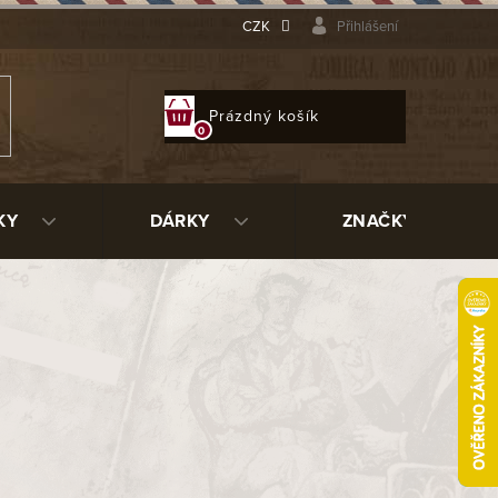
CZK
Přihlášení
NÁKUPNÍ
Prázdný košík
KOŠÍK
KY
DÁRKY
ZNAČKY
Hruškové dřevěné
Kukuřičné dýmky
dýmky
Dýmky hliněné
Dýmky z Morty