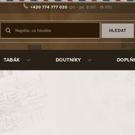
+420 774 777 020
HLEDAT
TABÁK
DOUTNÍKY
DOPLŇ
ýmky briárové >>>
Dýmky pěnovky
ýmky olivové
Porcelánové fajfky