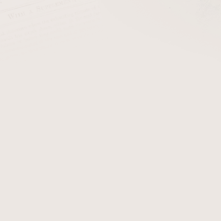
ačínám kouřit dýmku
Výroba dýmky >>>
D
>>
Filtry a čističe do
usátka na dýmku
dýmky
tojánky na dýmky
Údržba dýmky
ublikace o dýmkách
vanější
Missouri Corn Brass Screen sítko do dýmky 16mm
Sk