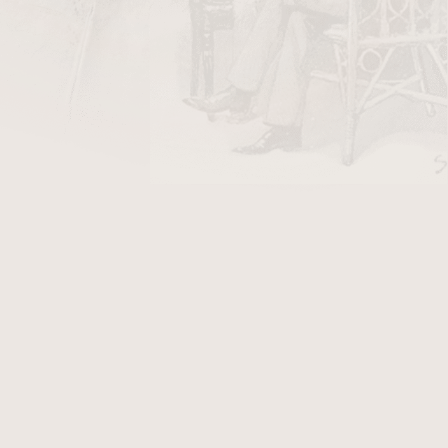
ýmky ze sbírek
Doplňky pro dýmky
Pouzdra na dýmku a
Dýmkové popelníky
tabák
Dýmkové zapalovače
Zápalky dýmkové
15 Kč
ladem