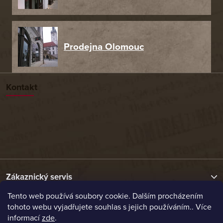
Prodejna Olomouc
Kontakt
Zákaznický servis
Tento web používá soubory cookie. Dalším procházením
tohoto webu vyjadřujete souhlas s jejich používáním.. Více
Užitečné odkazy
informací
zde
.