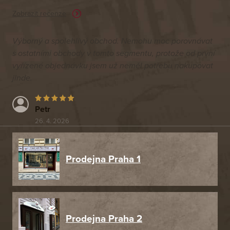
Zobrazit recenze
Výborný a spolehlivý obchod. Nemohu moc porovnávat
s ostatními obchody v tomto segmentu, protože od první
vyřízené objednávku jsem už neměl potřebu nakupovat
jinde.
Petr
26. 4. 2026
Prodejna Praha 1
Prodejna Praha 2