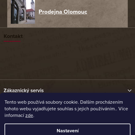
Prodejna Olomouc
Kontakt
Zákaznický servis
Tento web používá soubory cookie. Dalším procházením
tohoto webu vyjadřujete souhlas s jejich používáním.. Více
Užitečné odkazy
informací
zde
.
Naše nabídka
Nastavení