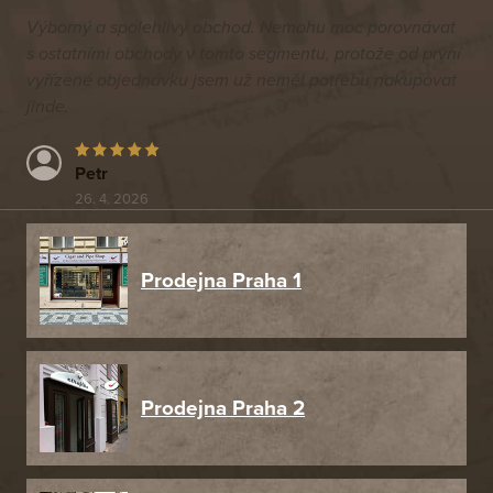
Výborný a spolehlivý obchod. Nemohu moc porovnávat
s ostatními obchody v tomto segmentu, protože od první
vyřízené objednávku jsem už neměl potřebu nakupovat
jinde.
Petr
26. 4. 2026
Prodejna Praha 1
Prodejna Praha 2