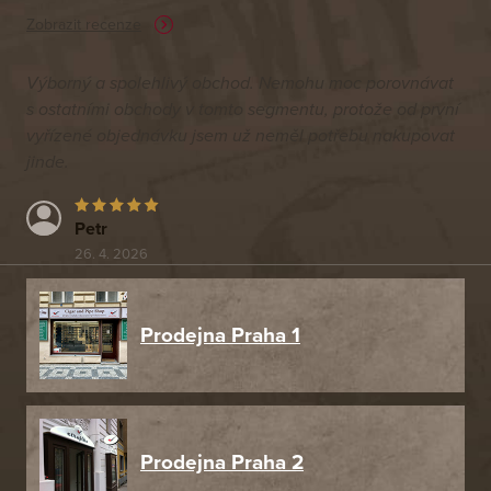
Zobrazit recenze
Výborný a spolehlivý obchod. Nemohu moc porovnávat
s ostatními obchody v tomto segmentu, protože od první
vyřízené objednávku jsem už neměl potřebu nakupovat
jinde.
Petr
26. 4. 2026
Prodejna Praha 1
Prodejna Praha 2