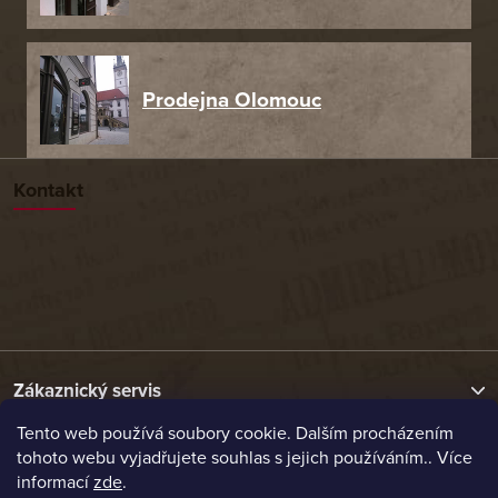
Prodejna Olomouc
Kontakt
Zákaznický servis
Tento web používá soubory cookie. Dalším procházením
tohoto webu vyjadřujete souhlas s jejich používáním.. Více
Užitečné odkazy
informací
zde
.