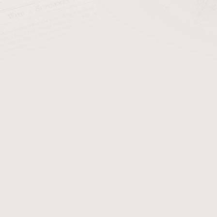
cena:
PŘIDAT 
+ Filtry do dýmk
Dýmka Chacom Spigot N
systémem spigot. K této dým
výhody. Fotografie zobrazuj
po objednání obdržíte.
Detailní informace
Zeptat se
Hlídat