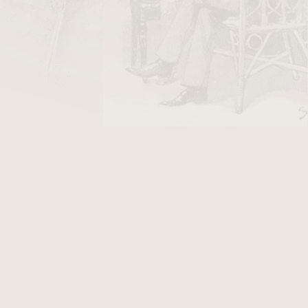
DO KOŠÍKU
y Stanislaw/10
v hodnotě 26 Kč
atural. Dýmka je v
hladkém provedení
se
ce obdržíte certifikát, který Vám přináší další
í originál dýmky Chacom Spigot Natural, který