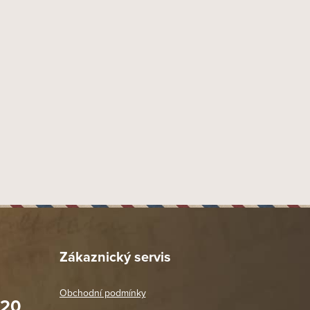
Bezfiltrové provedení
Náustek Fishtail
Akryl
47 mm
19 mm
55 mm
40 mm
132 mm
76 mm
48 gr
Provedení hladké přírodní
Dýmka více zahnutá 1/2
Zákaznický servis
Systém Spigot
Chacom
Obchodní podmínky
020
65