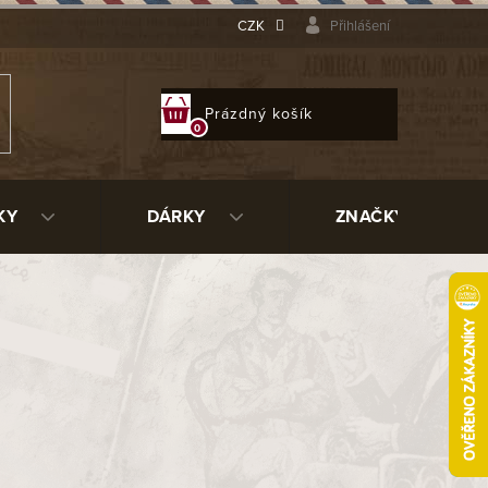
CZK
Přihlášení
NÁKUPNÍ
Prázdný košík
KOŠÍK
KY
DÁRKY
ZNAČKY