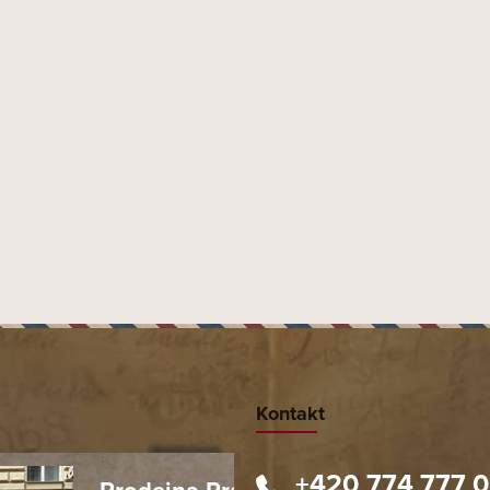
ržíte.
Kontakt
+420 774 777 