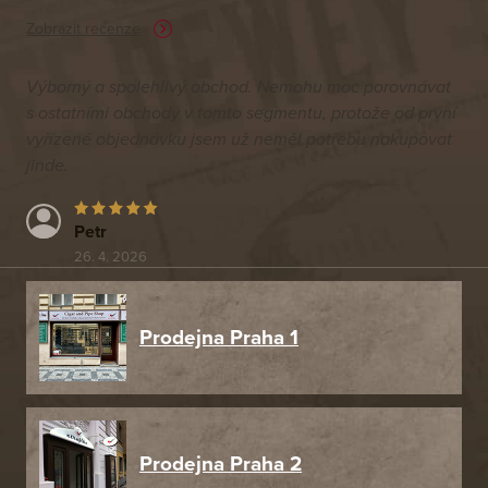
Zobrazit recenze
Výborný a spolehlivý obchod. Nemohu moc porovnávat
s ostatními obchody v tomto segmentu, protože od první
vyřízené objednávku jsem už neměl potřebu nakupovat
jinde.
Petr
26. 4. 2026
Prodejna Praha 1
Prodejna Praha 2