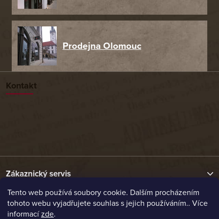
Prodejna Olomouc
Kontakt
Zákaznický servis
Tento web používá soubory cookie. Dalším procházením
tohoto webu vyjadřujete souhlas s jejich používáním.. Více
Užitečné odkazy
informací
zde
.