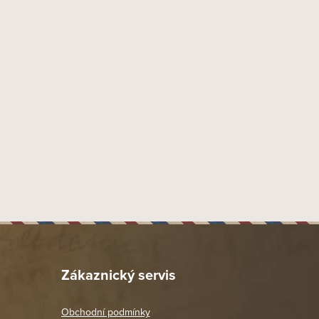
Dýmky Chacom
9 mm
Náustek Fishtail
Akryl
38 mm
20 mm
47 mm
34 mm
124 mm
78 mm
42 gr
Provedení hladké přírodní
Dýmka více zahnutá 1/2
Zákaznický servis
808
Chacom
Obchodní podmínky