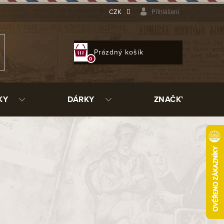
CZK
Přihlášení
NÁKUPNÍ
Prázdný košík
KOŠÍK
KY
DÁRKY
ZNAČKY