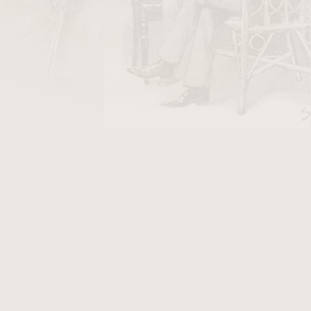
ky Stanislaw Air Line/50
v hodnotě 40 Kč
t. Dýmka je v
hladkém přírodním provedení
. K
kát, který Vám přináší další výhody. Fotografie
 Chacom Montbrillant, který po objednání