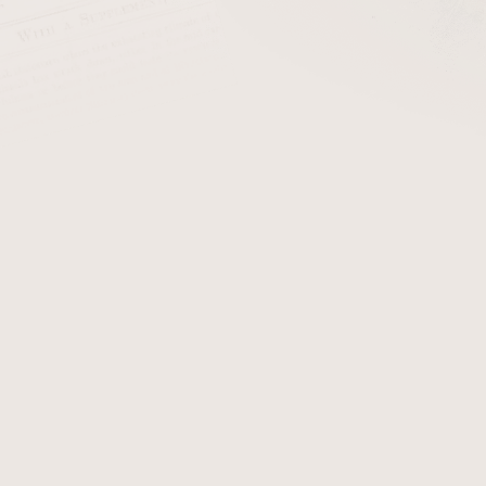
cena:
+ Čističe do dým
Dýmka Chacom Montbrillan
této dýmce obdržíte certifi
zobrazují originál dýmky
obdržíte.
Detailní informace
Zeptat se
Hlídat