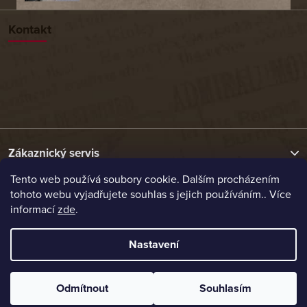
Kontakt
Zákaznický servis
Tento web používá soubory cookie. Dalším procházením
tohoto webu vyjadřujete souhlas s jejich používáním.. Více
Užitečné odkazy
informací
zde
.
Naše nabídka
Nastavení
Vytvořil Shoptet
Odmítnout
Souhlasím
Copyright 2026
Etrafika.cz
. Všechna práva vyhrazena.