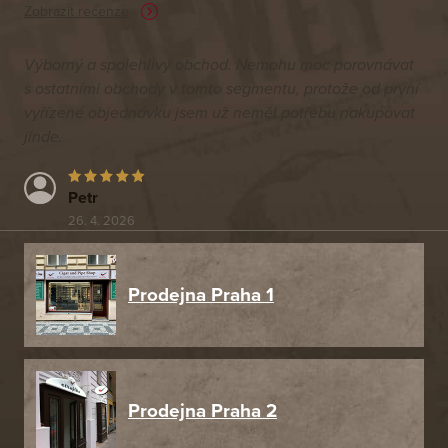
Zobrazit recenze
Výborný a spolehlivý obchod. Nemohu moc porovnávat
s ostatními obchody v tomto segmentu, protože od první
vyřízené objednávku jsem už neměl potřebu nakupovat
jinde.
Petr
26. 4. 2026
Prodejna Praha 1
Prodejna Praha 2