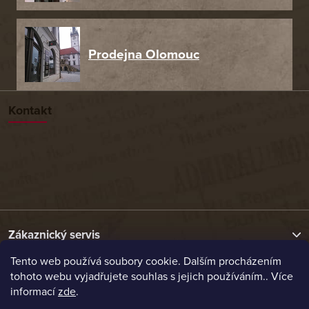
Prodejna Olomouc
Kontakt
Zákaznický servis
Tento web používá soubory cookie. Dalším procházením
tohoto webu vyjadřujete souhlas s jejich používáním.. Více
Užitečné odkazy
informací
zde
.