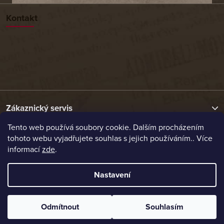
Kontakt
Zákaznický servis
Tento web používá soubory cookie. Dalším procházením
tohoto webu vyjadřujete souhlas s jejich používáním.. Více
Užitečné odkazy
informací
zde
.
Naše nabídka
Nastavení
Vytvořil Shoptet
Odmítnout
Souhlasím
Copyright 2026
Etrafika.cz
. Všechna práva vyhrazena.