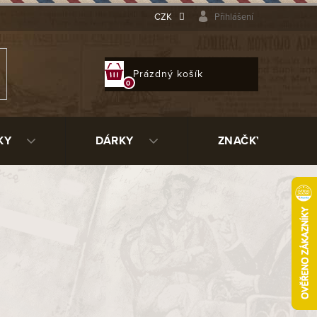
CZK
Přihlášení
NÁKUPNÍ
Prázdný košík
KOŠÍK
KY
DÁRKY
ZNAČKY
92