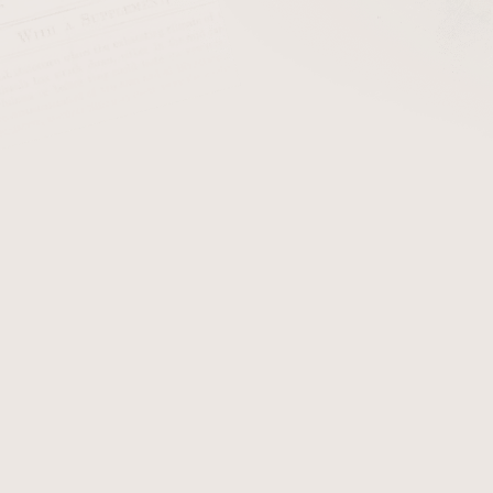
cena:
PŘIDAT 
+ Filtry do dýmk
Dýmka Barling Marylebon
provedení
. K této dýmce obd
Fotografie zobrazují origi
po objednání obdržíte.
Detailní informace
Zeptat se
Hlídat