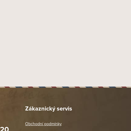
4251582728240
9 mm
Náustek Fishtail
Akryl
39 mm
20 mm
48 mm
40 mm
140 mm
48 mm
43 gr
Provedení hladké přírodní
Zákaznický servis
Dýmka rovná
1817
Obchodní podmínky
020
Barling