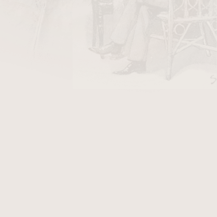
DO KOŠÍKU
y Stanislaw/10
v hodnotě 26 Kč
e Olde Wood. Dýmka je v
hladkém přírodním
ržíte certifikát, který Vám přináší další výhody.
nál dýmky
Barling Marylebone Olde Wood, který