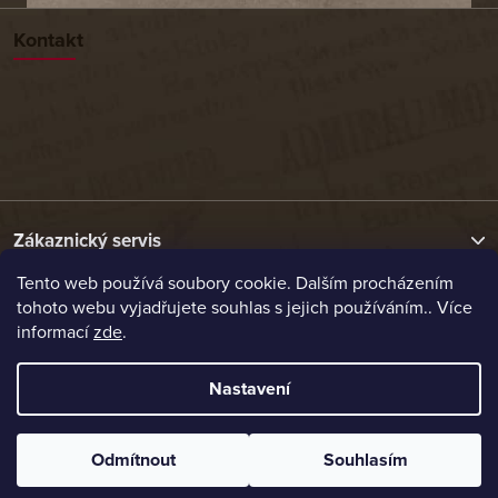
Kontakt
Zákaznický servis
Tento web používá soubory cookie. Dalším procházením
tohoto webu vyjadřujete souhlas s jejich používáním.. Více
Užitečné odkazy
informací
zde
.
Naše nabídka
Nastavení
Vytvořil Shoptet
Odmítnout
Souhlasím
Copyright 2026
Etrafika.cz
. Všechna práva vyhrazena.