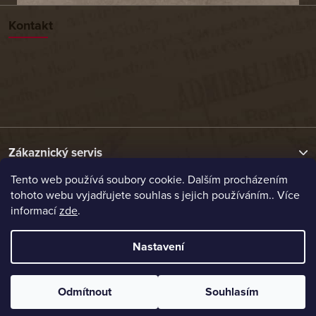
Kontakt
Zákaznický servis
Tento web používá soubory cookie. Dalším procházením
tohoto webu vyjadřujete souhlas s jejich používáním.. Více
Užitečné odkazy
informací
zde
.
Naše nabídka
Nastavení
Vytvořil Shoptet
Odmítnout
Souhlasím
Copyright 2026
Etrafika.cz
. Všechna práva vyhrazena.