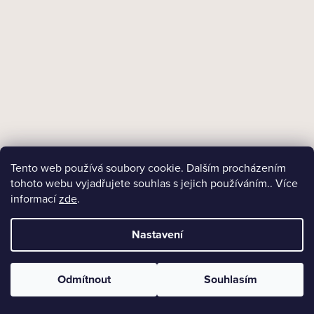
100 Kč
DO KOŠÍKU
NAČÍST 13 DALŠÍCH
S
Tento web používá soubory cookie. Dalším procházením
1
2
t
tohoto webu vyjadřujete souhlas s jejich používáním.. Více
r
37
informací
zde
.
á
NAHORU
n
k
Nastavení
o
v
á
Odmítnout
Souhlasím
n
Z
í