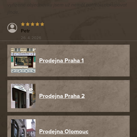
vyřízené objednávku jsem už neměl potřebu nakupovat
jinde.
Petr
26. 4. 2026
Prodejna Praha 1
Prodejna Praha 2
Prodejna Olomouc