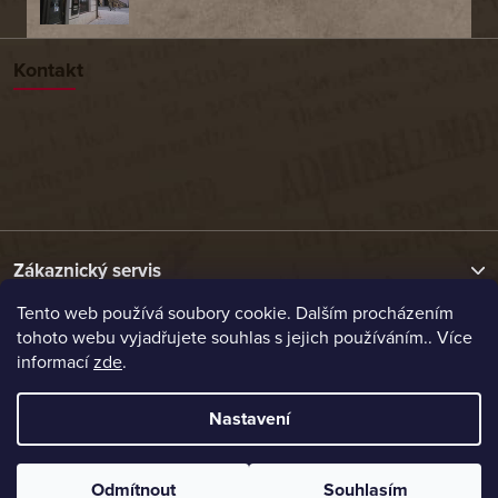
Kontakt
Zákaznický servis
Tento web používá soubory cookie. Dalším procházením
tohoto webu vyjadřujete souhlas s jejich používáním.. Více
Užitečné odkazy
informací
zde
.
Naše nabídka
Nastavení
Vytvořil Shoptet
Odmítnout
Souhlasím