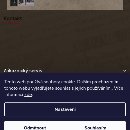
Kontakt
Zákaznický servis
Tento web používá soubory cookie. Dalším procházením
tohoto webu vyjadřujete souhlas s jejich používáním.. Více
Užitečné odkazy
informací
zde
.
Naše nabídka
Nastavení
Vytvořil Shoptet
Odmítnout
Souhlasím