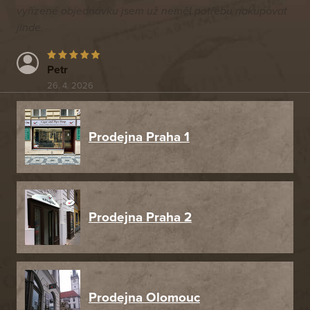
vyřízené objednávku jsem už neměl potřebu nakupovat
jinde.
Petr
26. 4. 2026
Prodejna Praha 1
Prodejna Praha 2
Prodejna Olomouc