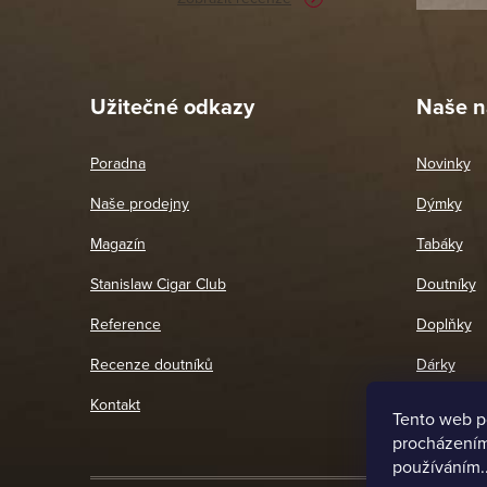
Pet
26. 
Užitečné odkazy
Naše n
Poradna
Novinky
Naše prodejny
Dýmky
Magazín
Tabáky
Stanislaw Cigar Club
Doutníky
Reference
Doplňky
Recenze doutníků
Dárky
Kontakt
Tento web p
procházením 
používáním.