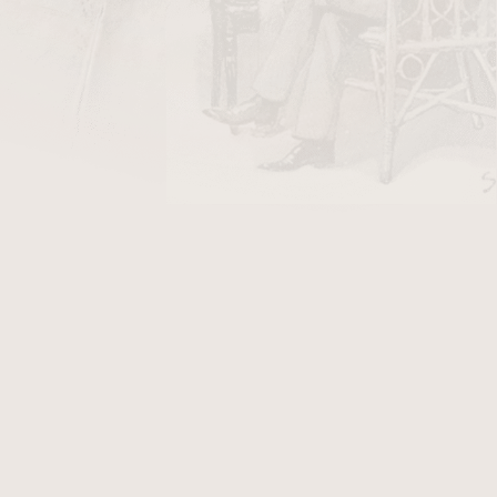
DO KOŠÍKU
igarety. Vnitřní průměr na cigarety 8 mm.
lním průměru 6mm a maximální délce 36mm.
.