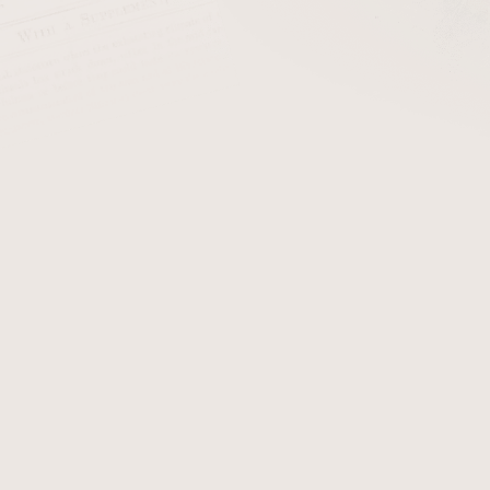
cena:
PŘIDAT 
Cigaretová špička pro slim c
Lze použít filtry o maximá
Součástí balení je 10ks filtrů
Detailní informace
Zeptat se
Hlídat