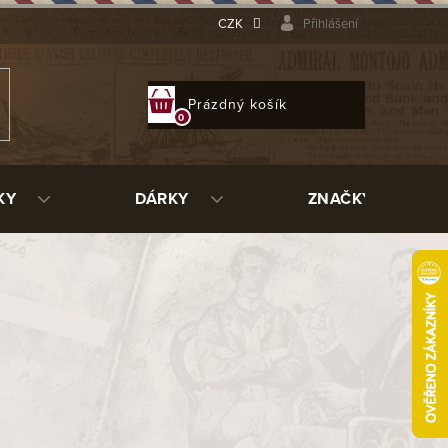
CZK
Přihlášení
NÁKUPNÍ
Prázdný košík
KOŠÍK
KY
DÁRKY
ZNAČKY