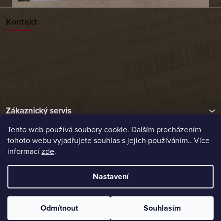
Kontakt
Zákaznický servis
Tento web používá soubory cookie. Dalším procházením
tohoto webu vyjadřujete souhlas s jejich používáním.. Více
Užitečné odkazy
informací
zde
.
Naše nabídka
Nastavení
Vytvořil Shoptet
Odmítnout
Souhlasím
Copyright 2026
Etrafika.cz
. Všechna práva vyhrazena.