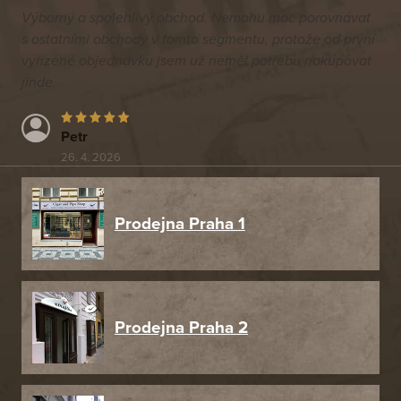
Výborný a spolehlivý obchod. Nemohu moc porovnávat
s ostatními obchody v tomto segmentu, protože od první
vyřízené objednávku jsem už neměl potřebu nakupovat
jinde.
Petr
26. 4. 2026
Prodejna Praha 1
Prodejna Praha 2