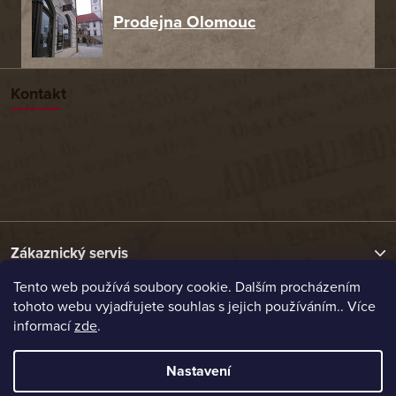
Prodejna Olomouc
Kontakt
Zákaznický servis
Tento web používá soubory cookie. Dalším procházením
tohoto webu vyjadřujete souhlas s jejich používáním.. Více
Užitečné odkazy
informací
zde
.
Naše nabídka
Nastavení