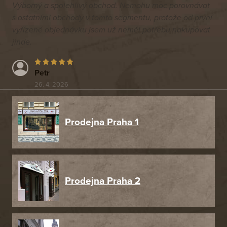
Výborný a spolehlivý obchod. Nemohu moc porovnávat
s ostatními obchody v tomto segmentu, protože od první
vyřízené objednávku jsem už neměl potřebu nakupovat
jinde.
Petr
26. 4. 2026
Prodejna Praha 1
Prodejna Praha 2