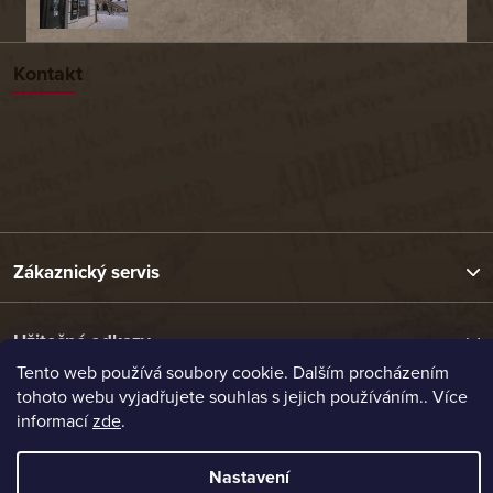
Kontakt
Zákaznický servis
Užitečné odkazy
Tento web používá soubory cookie. Dalším procházením
tohoto webu vyjadřujete souhlas s jejich používáním.. Více
Naše nabídka
informací
zde
.
Nastavení
Vytvořil Shoptet