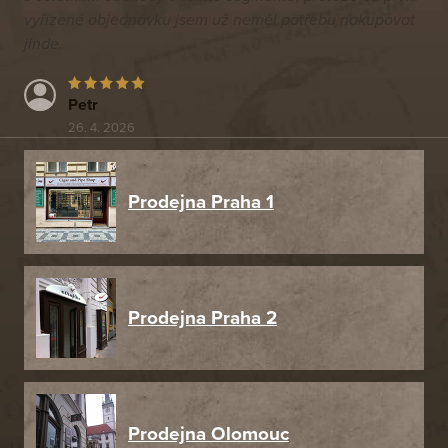
vyřízené objednávku jsem už neměl potřebu nakupovat
jinde.
Petr
26. 4. 2026
Prodejna Praha 1
Prodejna Praha 2
Prodejna Olomouc