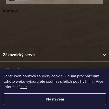
Kontakt
Zákaznický servis
Užitečné odkazy
Tento web používá soubory cookie. Dalším procházením
tohoto webu vyjadřujete souhlas s jejich používáním.. Více
Naše nabídka
informací
zde
.
Nastavení
Vytvořil Shoptet
Copyright 2026
Etrafika.cz
. Všechna práva vyhrazena.