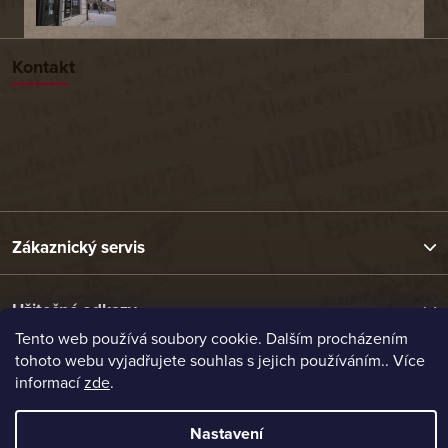
Kontakt
Zákaznický servis
Užitečné odkazy
Tento web používá soubory cookie. Dalším procházením
tohoto webu vyjadřujete souhlas s jejich používáním.. Více
Naše nabídka
informací
zde
.
Nastavení
Vytvořil Shoptet