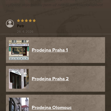
vyřízené objednávku jsem už neměl potřebu nakupovat
jinde.
Petr
26. 4. 2026
Prodejna Praha 1
Prodejna Praha 2
Prodejna Olomouc