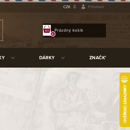
CZK
Přihlášení
NÁKUPNÍ
Prázdný košík
KOŠÍK
KY
DÁRKY
ZNAČKY