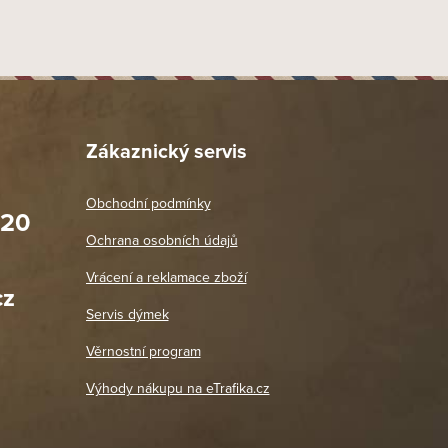
Zákaznický servis
Obchodní podmínky
020
Prodejna Praha 2
Ochrana osobních údajů
Blanická 3, 120 00 Praha 2
oradit,
Jako vždy vše v pořádku. Doporučuji
Vrácení a reklamace zboží
oží a
Po: 11:00 - 18:00
cz
Út - Pá: 11:00 - 19:00
zdičkou.
Servis dýmek
Jaromír
So, Ne: Zavřeno
18. 4. 2026
Věrnostní program
DETAIL POBOČKY
Výhody nákupu na eTrafika.cz