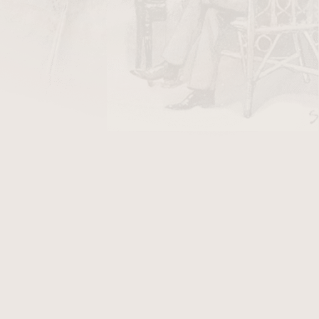
 Junior je kompaktní verze oblíbené série
zi milovníky doutníků považována za Rockyho
lý doutník v sobě skrývá veškerý charakter a
— jen v menším, praktičtějším formátu.
ě z listů Ligero — vrchních listů tabákové
 a aromatičtější než zbývající část rostliny. Díky
listy příjemně zmírnily, přičemž si zachovaly
ada Vintage 1992 je záměrně kořenitější než
přesto zůstává vyvážená a příjemně kuřácká.
ist Sumatra
, zralý plných deset let, zahaluje
áplň z Dominikánské republiky a Nikaraguy.
lný doutník s tóny mandlí, kešu oříšků a
echem země a příjemnou krémovou dochutí.
abízí skvělý dvaceti- až třicetminutový kouř —
u nebo jako společník po lehkém jídle.