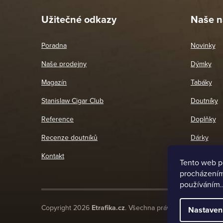
Užitečné odkazy
Naše n
Poradna
Novinky
Naše prodejny
Dýmky
Magazín
Tabáky
Stanislaw Cigar Club
Doutníky
Reference
Doplňky
Recenze doutníků
Dárky
Kontakt
Tento web p
procházením 
používáním.
Copyright 2026
Etrafika.cz
. Všechna práva vyhrazena.
Nastaven