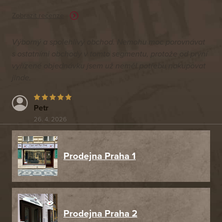
Zobrazit recenze
Výborný a spolehlivý obchod. Nemohu moc porovnávat
s ostatními obchody v tomto segmentu, protože od první
vyřízené objednávku jsem už neměl potřebu nakupovat
jinde.
Petr
26. 4. 2026
Prodejna Praha 1
Prodejna Praha 2