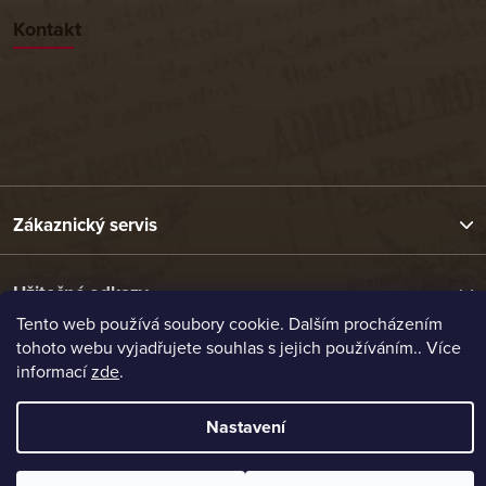
Kontakt
Zákaznický servis
Užitečné odkazy
Tento web používá soubory cookie. Dalším procházením
tohoto webu vyjadřujete souhlas s jejich používáním.. Více
Naše nabídka
informací
zde
.
Nastavení
Vytvořil Shoptet
Copyright 2026
Etrafika.cz
. Všechna práva vyhrazena.