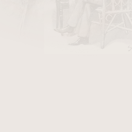
DO KOŠÍKU
užívá jemný
krycí list typu Connecticut
, což jí
ší chuťový profil ve srovnání s původními
e.
Doutník nabízí tóny krému, cedrového dřeva,
 což zajišťuje vyvážený a příjemný kuřácký
á pro široké spektrum kuřáků, včetně těch, kteří
níky.
Doutníky jsou baleny v elegantních
išťují jejich ochranu a čerstvost, což je ideální
árek. Díky své vyvážené chuti a vynikající
tel The Edge Connecticut Tube Toro vysoce
níků.