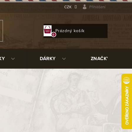
CZK
Přihlášení
NÁKUPNÍ
Prázdný košík
KOŠÍK
KY
DÁRKY
ZNAČKY
9700