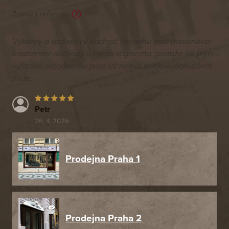
Zobrazit recenze
Výborný a spolehlivý obchod. Nemohu moc porovnávat
s ostatními obchody v tomto segmentu, protože od první
vyřízené objednávku jsem už neměl potřebu nakupovat
jinde.
Petr
26. 4. 2026
Prodejna Praha 1
Prodejna Praha 2