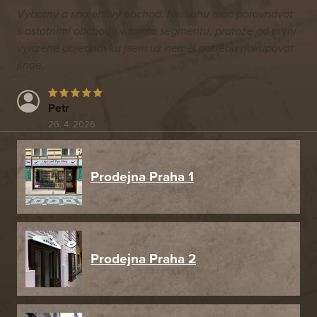
Výborný a spolehlivý obchod. Nemohu moc porovnávat
s ostatními obchody v tomto segmentu, protože od první
vyřízené objednávku jsem už neměl potřebu nakupovat
jinde.
Petr
26. 4. 2026
Prodejna Praha 1
Prodejna Praha 2