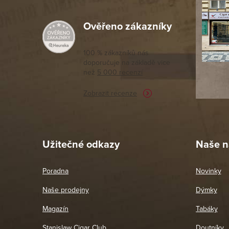
í
Ověřeno zákazníky
Výborný a
moc porov
tomto seg
100 % zákazníků nás
doporučuje na základě vice
vyřízené 
než
5 000 recenzí
potřebu n
Zobrazit recenze
Pet
26. 
Užitečné odkazy
Naše n
Poradna
Novinky
Naše prodejny
Dýmky
Magazín
Tabáky
Stanislaw Cigar Club
Doutníky