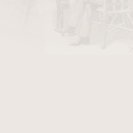
ápalky HR
v hodnotě 18 Kč
rčeny všem, kteří touží po silném doutníku s
m plné chuti. Tento druh doutníku je vyroben
ton od Carlose Fuenteho Juniora. V doutníku
tabákové listy z Dominikánské republiky z těch
tabákových rostlin. Specifickou chuť doutníků
ivátně pěstovaný
krycí list
z Ekvádoru, který
ý pěstují speciálně pro rodinu Fuente a Ashton
 je sebrán z prvního sběru a pomalu sušen na
list, který z doutníků Ashton VSG dělá jeden z