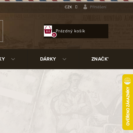
CZK
Přihlášení
NÁKUPNÍ
Prázdný košík
KOŠÍK
KY
DÁRKY
ZNAČKY
2
9858