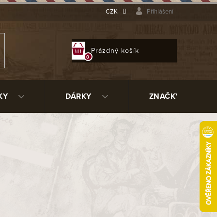
CZK
Přihlášení
NÁKUPNÍ
Prázdný košík
KOŠÍK
KY
DÁRKY
ZNAČKY
Tabáky německého
Tabáky skotského
ypu
typu
Amphora
Ashton