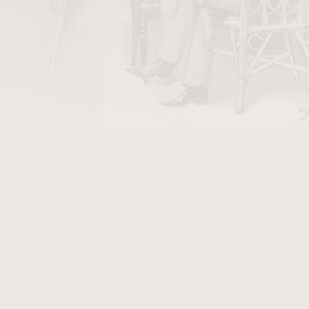
orkum Riff
Briarwood
Dan Tobacco
Davidoff
. L. Pease
Chacom
Mac Baren
Peterson
obert McConnell
Samuel Gawith
olani
Stanislaw