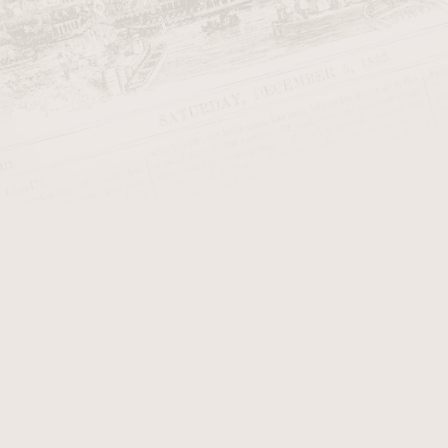
Aroma
A
Aroma v místnosti
C
Aromatizace
Balení
F
Hmotnost
C
Jednodruhové tabáky
Ostatní (tabáky)
P
Řez tabáku
S
Síla