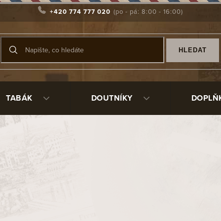
+420 774 777 020
HLEDAT
TABÁK
DOUTNÍKY
DOPLŇ
abáky anglického
Tabáky dánského
ypu
typu
t
 a C Petersen
Alsbo