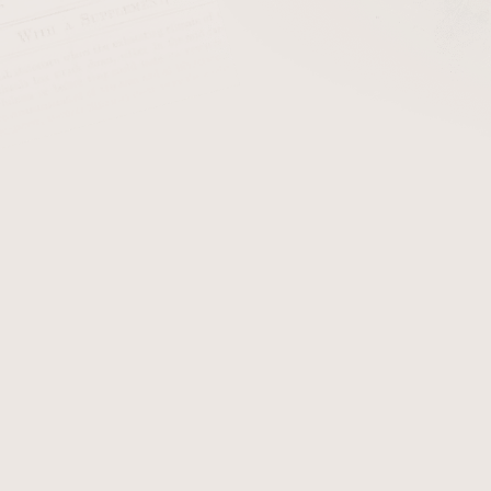
stleys
Bentley
B
omoys
Cornell & Diehl
ribourg and Treyer
Gawith Hoggarth
G
haratan
Kohlhase and Kopp
öschl
Rattray's
R
avinelli
Skandinavik
S