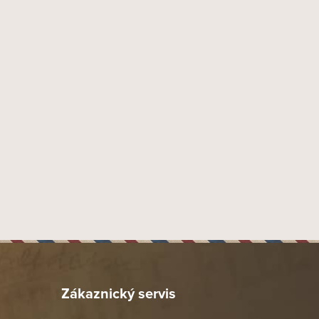
Zákaznický servis