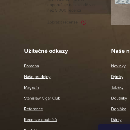
doporučuje na základě vice
vyřízené 
než
5 000 recenzí
potřebu n
Zobrazit recenze
Pet
26. 
Užitečné odkazy
Naše n
Poradna
Novinky
Naše prodejny
Dýmky
Magazín
Tabáky
Stanislaw Cigar Club
Doutníky
Reference
Doplňky
Recenze doutníků
Dárky