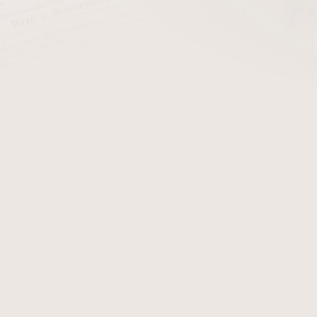
cena:
PŘIDAT 
+ Filtry do dýmk
Dýmka Savinelli Tundra
Smo
K této dýmce obdržíte certif
zobrazují originál dýmky Sav
Detailní informace
Zeptat se
Hlídat