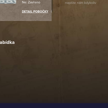
Ne: Zavřeno
objednávku jsem už neměl
akupovat jinde.
DETAIL POBOČKY
Richard Lasztuwka
18. 4. 2026
r
4. 2026
abídka