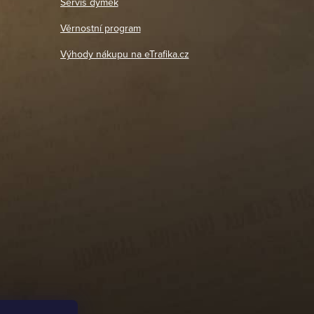
Servis dýmek
Jaromír
So, Ne: Zavřeno
18. 4. 2026
Věrnostní program
DETAIL POBOČKY
Výhody nákupu na eTrafika.cz