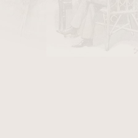
DO KOŠÍKU
y Stanislaw/10
v hodnotě 26 Kč
oth
. Dýmka je v hladkém přírodním provedení.
ikát, který Vám přináší další výhody. Fotografie
inelli Tundra, který po objednání obdržíte.