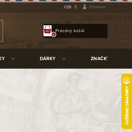
CZK
Přihlášení
NÁKUPNÍ
Prázdný košík
KOŠÍK
KY
DÁRKY
ZNAČKY