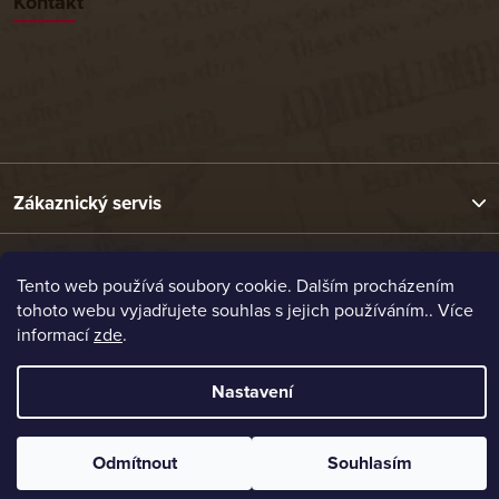
Kontakt
Zákaznický servis
Užitečné odkazy
Tento web používá soubory cookie. Dalším procházením
tohoto webu vyjadřujete souhlas s jejich používáním.. Více
informací
zde
.
Naše nabídka
Nastavení
Vytvořil Shoptet
Copyright 2026
Etrafika.cz
. Všechna práva vyhrazena.
Odmítnout
Souhlasím