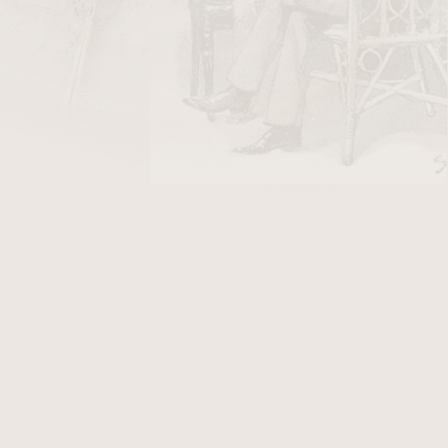
3 210 Kč
ladem
3 210 Kč
ladem
7
položek celkem