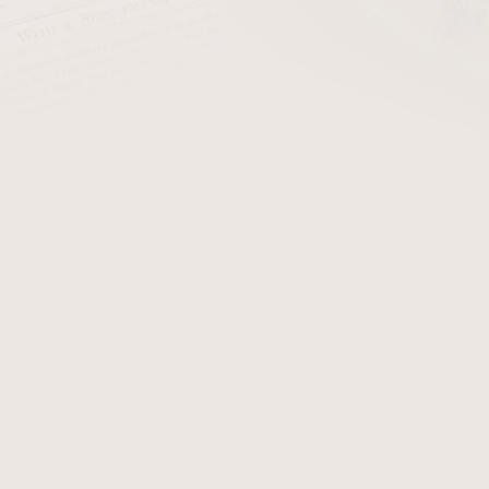
Dýmka Peterson Belgique Smooth
Sk
Dýmka Peterson Tankard Smooth
Sk
eme
Nejlevnější
Nejdražší
Nejprodávanější
Abecedně