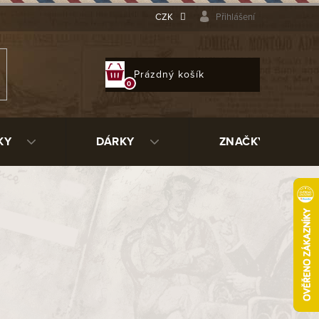
CZK
Přihlášení
NÁKUPNÍ
Prázdný košík
KOŠÍK
KY
DÁRKY
ZNAČKY
3 910 Kč
ladem