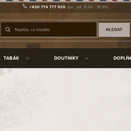
+420 774 777 020
HLEDAT
TABÁK
DOUTNÍKY
DOPLŇ
vanější
Dýmka Peterson Tankard Ebony
Sk