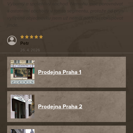
Výborný a spolehlivý obchod. Nemohu moc porovnávat
s ostatními obchody v tomto segmentu, protože od první
vyřízené objednávku jsem už neměl potřebu nakupovat
jinde.
Petr
26. 4. 2026
Prodejna Praha 1
Prodejna Praha 2