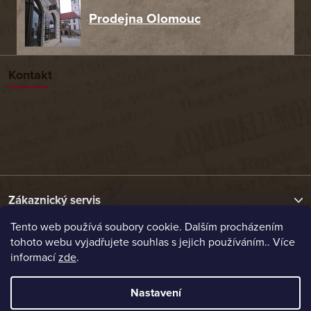
Prodejna Olomouc
Kontakt
Zákaznický servis
Tento web používá soubory cookie. Dalším procházením
tohoto webu vyjadřujete souhlas s jejich používáním.. Více
Užitečné odkazy
informací
zde
.
Naše nabídka
Nastavení