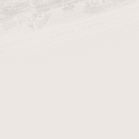
Začínající kuřák dýmky
Dýmky Anton
Dýmky Barling
Dýmky Bjarne Pipes
Dýmky BPK Proseč
Dýmky Brebbia >>>
Dýmky Butz Choquin >>>
Dýmky Cesare Barontini
Dýmky C-Pipe (Wilson Wang)
Dýmky Denicotea
Dýmky Design Berlin >>>
Dýmky Dušan Doubek Little
Oak
Dýmky Falcon
Dýmky Fiamma Di Re