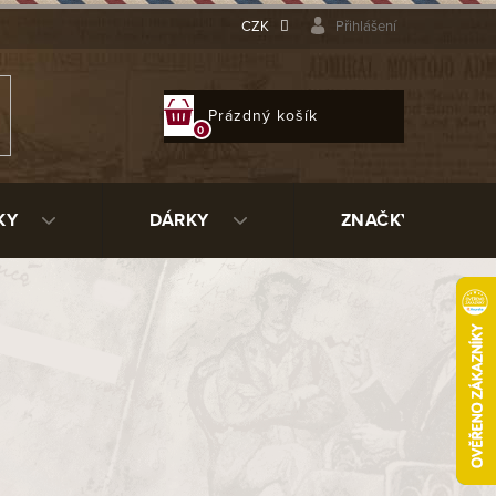
CZK
Přihlášení
NÁKUPNÍ
Prázdný košík
KOŠÍK
KY
DÁRKY
ZNAČKY
ujeme.
ní kategorie.