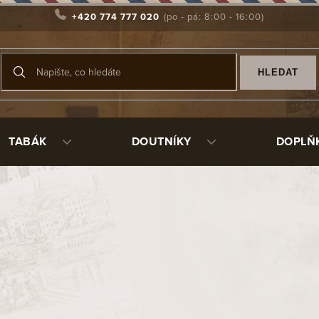
+420 774 777 020
HLEDAT
TABÁK
DOUTNÍKY
DOPLŇ
Produkty teprve připrav
Můžete se ale podívat na ostat