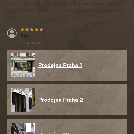
s ostatními obchody v tomto segmentu, protože od první
vyřízené objednávku jsem už neměl potřebu nakupovat
jinde.
Petr
26. 4. 2026
Prodejna Praha 1
Prodejna Praha 2