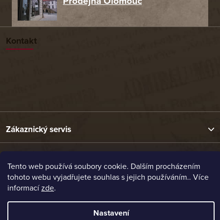
Prodejna Olomouc
Kontakt
Zákaznický servis
Užitečné odkazy
Tento web používá soubory cookie. Dalším procházením
tohoto webu vyjadřujete souhlas s jejich používáním.. Více
informací
zde
.
Naše nabídka
Nastavení