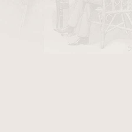
DO KOŠÍKU
nita
je kompaktní doutník, který nabízí
itek navzdory svým rozměrům. Díky formátu
00% brazilskému složení se jedná o autentický
lní pro krátké, ale kvalitní pokouření.
ěný technikou sandwich
filler
, což znamená
 sekaného tabáku – výsledkem je spolehlivé
ťově potěší střední intenzitou s tóny zeminy,
 a jemné travnatosti. Výborná volba pro
 kuřáky, kteří preferují kratší formáty.