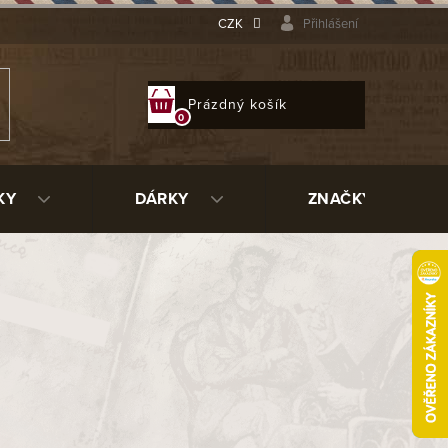
CZK
Přihlášení
NÁKUPNÍ
Prázdný košík
KOŠÍK
KY
DÁRKY
ZNAČKY