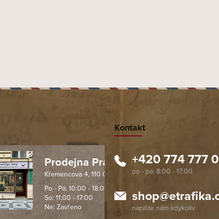
Kontakt
+420 774 777 
Prodejna Praha 1
Křemencova 4, 110 00 Praha
 spolehlivý obchod. Nemohu
Profesionální přístup, ochota p
návat s ostatními obchody v
rychlé dodání objednaného zb
Po - Pá: 10:00 - 18:00
shop
@
etrafika.
So: 11:00 - 17:00
mentu, protože od první
komunikace na jedničku s hvě
Ne: Zavřeno
objednávku jsem už neměl