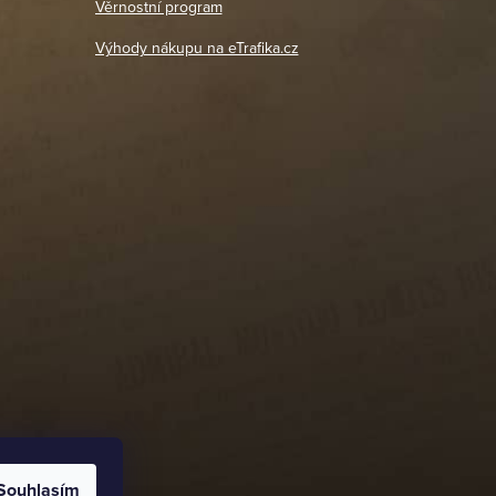
Věrnostní program
DETAIL POBOČKY
Výhody nákupu na eTrafika.cz
Souhlasím