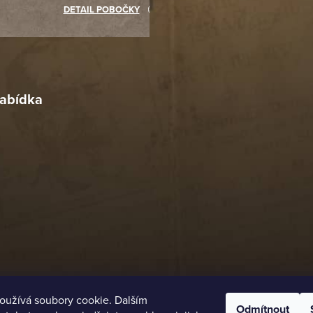
akupovat jinde.
DETAIL POBOČKY
Richard Lasztuwka
18. 4. 2026
r
4. 2026
abídka
oužívá soubory cookie. Dalším
Odmítnout