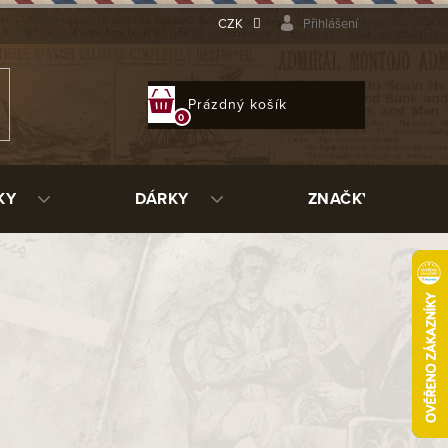
CZK
Přihlášení
NÁKUPNÍ
Prázdný košík
KOŠÍK
KY
DÁRKY
ZNAČKY
6