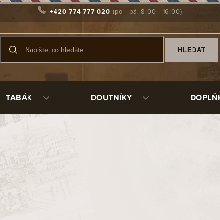
+420 774 777 020
HLEDAT
TABÁK
DOUTNÍKY
DOPLŇ
eme
Nejlevnější
Nejdražší
Nejprodávanější
Abecedně