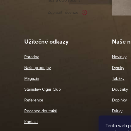
než
5 000 recenzí
potřebu n
Zobrazit recenze
Pet
26. 
Užitečné odkazy
Naše n
Poradna
Novinky
Naše prodejny
Dýmky
Magazín
Tabáky
Stanislaw Cigar Club
Doutníky
Reference
Doplňky
Recenze doutníků
Dárky
Kontakt
Tento web p