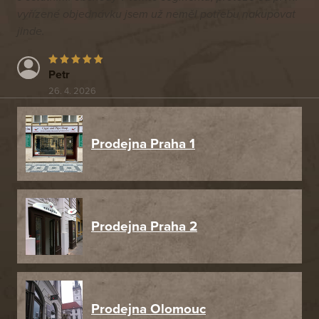
vyřízené objednávku jsem už neměl potřebu nakupovat
jinde.
Petr
26. 4. 2026
Prodejna Praha 1
Prodejna Praha 2
Prodejna Olomouc