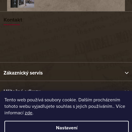
Kontakt
Zákaznický servis
Užitečné odkazy
Tento web používá soubory cookie. Dalším procházením
tohoto webu vyjadřujete souhlas s jejich používáním.. Více
Naše nabídka
informací
zde
.
Nastavení
Vytvořil Shoptet