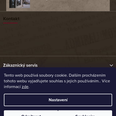
Kontakt
Zákaznický servis
Tento web používá soubory cookie. Dalším procházením
tohoto webu vyjadřujete souhlas s jejich používáním.. Více
Užitečné odkazy
informací
zde
.
Naše nabídka
Nastavení
Vytvořil Shoptet