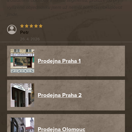
s ostatními obchody v tomto segmentu, protože od první
vyřízené objednávku jsem už neměl potřebu nakupovat
jinde.
Petr
26. 4. 2026
Prodejna Praha 1
Prodejna Praha 2
Prodejna Olomouc