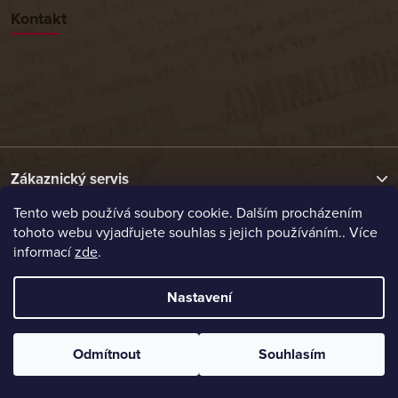
Kontakt
Zákaznický servis
Tento web používá soubory cookie. Dalším procházením
tohoto webu vyjadřujete souhlas s jejich používáním.. Více
Užitečné odkazy
informací
zde
.
Naše nabídka
Nastavení
Vytvořil Shoptet
Odmítnout
Souhlasím
Copyright 2026
Etrafika.cz
. Všechna práva vyhrazena.