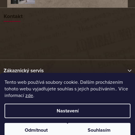
Kontakt
Zákaznický servis
Tento web používá soubory cookie. Dalším procházením
tohoto webu vyjadřujete souhlas s jejich používáním.. Více
Užitečné odkazy
informací
zde
.
Naše nabídka
Nastavení
Vytvořil Shoptet
Odmítnout
Souhlasím
Copyright 2026
Etrafika.cz
. Všechna práva vyhrazena.