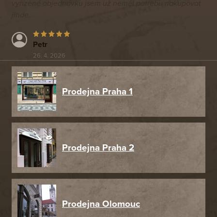
vyřízené objednávku jsem už neměl potřebu nakupovat
jinde.
Petr
26. 4. 2026
Prodejna Praha 1
Prodejna Praha 2
Prodejna Olomouc