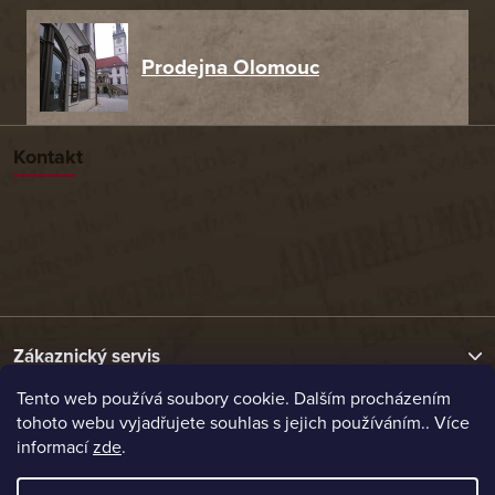
Prodejna Olomouc
Kontakt
Zákaznický servis
Tento web používá soubory cookie. Dalším procházením
tohoto webu vyjadřujete souhlas s jejich používáním.. Více
Užitečné odkazy
informací
zde
.