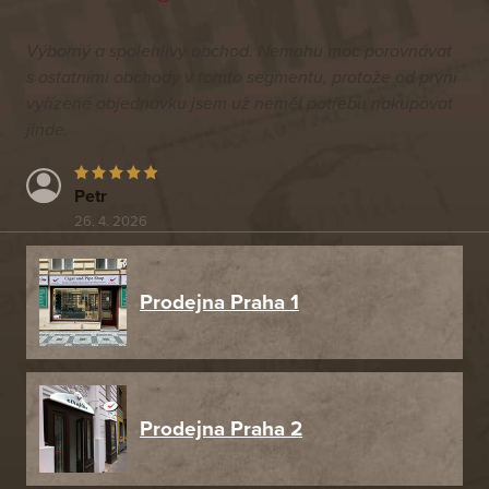
Výborný a spolehlivý obchod. Nemohu moc porovnávat
s ostatními obchody v tomto segmentu, protože od první
vyřízené objednávku jsem už neměl potřebu nakupovat
jinde.
Petr
26. 4. 2026
Prodejna Praha 1
Prodejna Praha 2